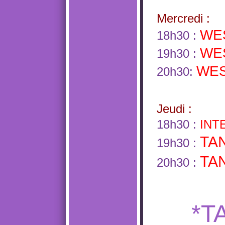
Mercredi :
WE
18h30 :
WE
19h30 :
WES
20h30:
Jeudi :
18h30 :
INT
TA
19h
30
:
TA
20h
30
:
*T