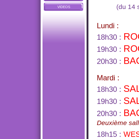
(du 14 
VIDEOS
Lundi :
RO
18h30 :
RO
19h30 :
BA
20h30 :
Mardi :
SA
18h30 :
SA
19h30 :
BA
20h30 :
Deuxième sall
18h15 :
WE