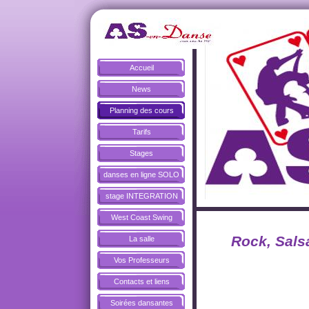
Accueil
News
Planning des cours
Tarifs
Stages
danses en ligne SOLO
stage INTEGRATION
West Coast Swing
Rock, Sals
La salle
Vos Professeurs
Contacts et liens
Soirées dansantes