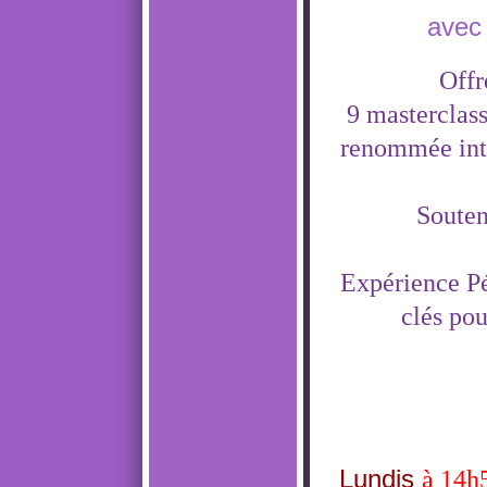
avec
Offr
9 masterclass
renommée inte
Souten
Expérience Pé
clés pou
Lundis
à 14h