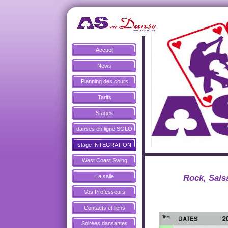
Accueil
News
Planning des cours
Tarifs
Stages
danses en ligne SOLO
stage INTEGRATION
West Coast Swing
La salle
Rock, Sals
Vos Professeurs
Contacts et liens
Soirées dansantes