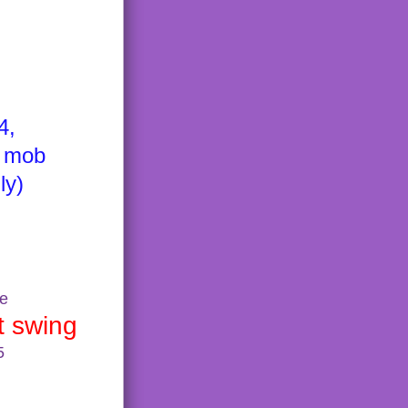
4,
h mob
lly)
ne
st swing
5