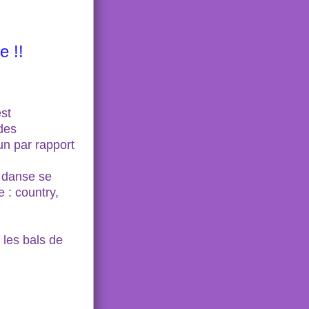
e !!
st
des
un par rapport
e danse se
 : country,
les bals de