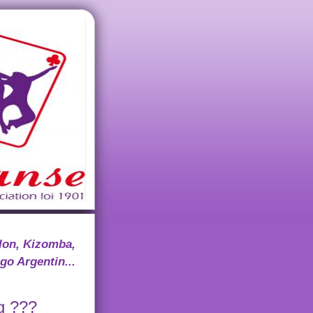
lon, Kizomba,
go Argentin...
g ???