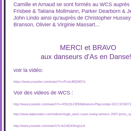
Camille et Arnaud se sont formés au WCS auprès
Frisbee & Tatiana Mollmann, Parker Dearborn & J
John Lindo ainsi qu'auprès de Christopher Hussey
Branson, Olivier & Virginie Massart...
MERCI et BRAVO
aux danseurs d'As en Danse!
voir la vidéo:
https://www.youtube.com/watch?v=PzwLlMQMS7s
Voir des videos de WCS :
http://www.youtube.com/watch?v=43SrQLFiE84&feature=PlayList&p=10CC97AD
http://www.dailymotion.com/video/x4ogkl_west-coast-swing-winners-2007-joshu_s
http://www.youtube.com/watch?v=kOdGK8mgUcA