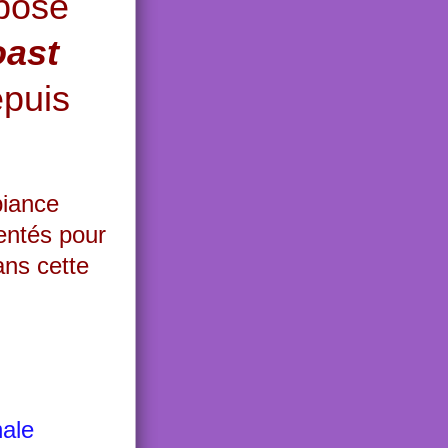
pose
oast
puis
biance
entés pour
ans cette
nale