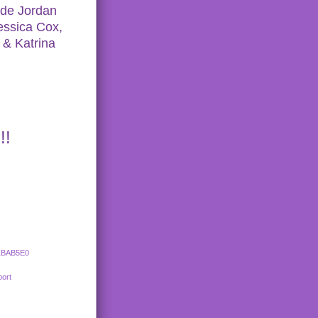
 de Jordan
essica Cox,
 & Katrina
!!
71BAB5E0
port