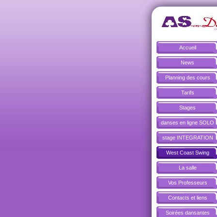
Accueil
News
Planning des cours
Tarifs
Stages
danses en ligne SOLO
stage INTEGRATION
West Coast Swing
La salle
Vos Professeurs
Contacts et liens
Soirées dansantes