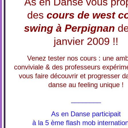
As en Danse vous pro
des
cours de
west c
swing à Perpignan
de
janvier 2009 !!
Venez tester nos cours : une am
conviviale & des professeurs expérim
vous faire découvrir et progresser d
danse au feeling unique !
________
As en Danse participait
à la 5 ème flash mob internatio